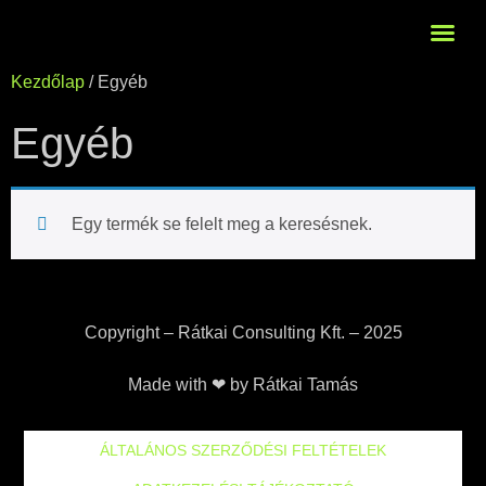
ÚJ VAGY? ITT K
Kezdőlap
/ Egyéb
Egyéb
Egy termék se felelt meg a keresésnek.
Copyright – Rátkai Consulting Kft. – 2025
Made with ❤ by Rátkai Tamás
ÁLTALÁNOS SZERZŐDÉSI FELTÉTELEK